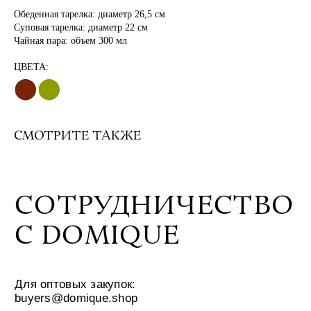
Обеденная тарелка: диаметр 26,5 см
Для оптовых закупок:
Суповая тарелка: диаметр 22 см
buyers@domique.shop
Чайная пара: объем 300 мл
Для партнёров и коллабораций:
ЦВЕТА:
collab@domique.shop
⬤
⬤
МАГАЗИН
СВЯЗЬ С НАМИ
СМОТРИТЕ ТАКЖЕ
hello@domique.shop
О БРЕНДЕ
КОЛЛЕКЦИИ
МЫ В СОЦСЕТЯХ
ЖУРНАЛ
VK
@DOMIQUE.HOME
ПОКУПАТЕЛЯМ
TELEGRAM
оферта и реквизиты
политика конфиденциальности
разработка сайта