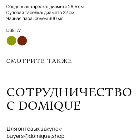
Обеденная тарелка: диаметр 26,5 см
Суповая тарелка: диаметр 22 см
Для оптовых закупок:
buyers@domique.shop
Чайная пара: объем 300 мл
Для партнёров и коллабораций:
ЦВЕТА:
collab@domique.shop
⬤
⬤
МАГАЗИН
СВЯЗЬ С НАМИ
СМОТРИТЕ ТАКЖЕ
hello@domique.shop
О БРЕНДЕ
КОЛЛЕКЦИИ
МЫ В СОЦСЕТЯХ
ЖУРНАЛ
VK
@DOMIQUE.HOME
ПОКУПАТЕЛЯМ
TELEGRAM
оферта и реквизиты
политика конфиденциальности