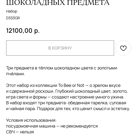
ШОКОЛАДНЫХ ПРЕДМЕТА
Набор
D3S3GR
12100,00
р.
В КОРЗИНУ
Три предмета в тёплом шоколадном цвете с золотыми
пчёлами.
Этот набор из коллекции To Bee or Not — о зрелом вкусе
и сдержанной роскоши. Глубокий шоколадный цвет, золото,
игра света и формы — создают настроение умного ужина.
В набор входят три предмета: обеденная тарелка, суповая
и чайная пара. Подарок для тех, кто ценит смысл и эстетику.
Условия использования:
СОТРУДНИЧЕСТВО
посудомоечная машина — не рекомендуется
СВЧ — нельзя
С DOMIQUE