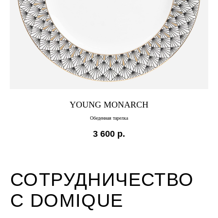
Для партнёров и коллабораций:
collab@domique.shop
МАГАЗИН
СВЯЗЬ С НАМИ
hello@domique.shop
О БРЕНДЕ
КОЛЛЕКЦИИ
YOUNG MONARCH
МЫ В СОЦСЕТЯХ
ЖУРНАЛ
Обеденная тарелка
VK
@DOMIQUE.HOME
3 600
р.
ПОКУПАТЕЛЯМ
TELEGRAM
оферта и реквизиты
политика конфиденциальности
разработка сайта
© DOMIQUE, 2026