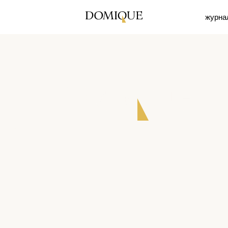
журнал
контакты
Вы держите в руках предмет
 пожаловать в наш мир эстетики и домашнего уюта